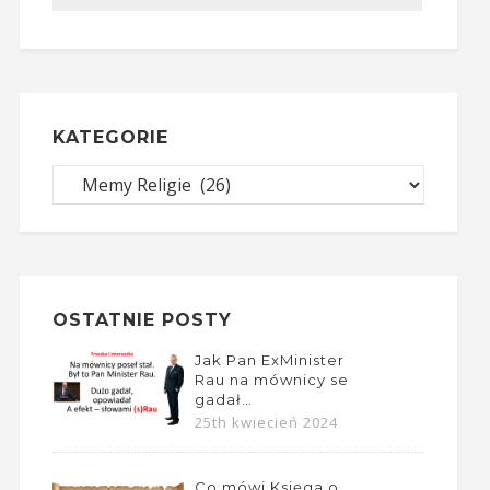
KATEGORIE
OSTATNIE POSTY
Jak Pan ExMinister
Rau na mównicy se
gadał…
25th kwiecień 2024
Co mówi Księga o