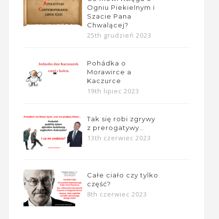
Ogniu Piekielnym i
Szacie Pana
Chwalącej?
25th grudzień 2023
Pohádka o
Morawirce a
Kaczurce
19th lipiec 2023
Tak się robi zgrywy
z prerogatywy…
13th czerwiec 2023
Całe ciało czy tylko
część?
8th czerwiec 2023