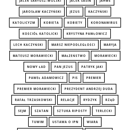
JACEK SARYUSZ-WOLSKI
JACEK SASIN
JAHWE
JAROSŁAW KACZYŃSKI
JEZUS
KACZYŃSKI
KATOLICYZM
KOBIETA
KOBIETY
KORONAWIRUS
KOŚCIÓŁ KATOLICKI
KRYSTYNA PAWŁOWICZ
LECH KACZYŃSKI
MARSZ NIEPODLEGŁOŚCI
MARYJA
MATEUSZ MORAWIECKI
MAŁŻEŃSTWO
MORAWIECKI
NOWY ŁAD
PAN JEZUS
PATRYK JAKI
PAWEŁ ADAMOWICZ
PIS
PREMIER
PREMIER MORAWIECKI
PREZYDENT ANDRZEJ DUDA
RAFAŁ TRZASKOWSKI
RELACJE
RYDZYK
RZĄD
SEJM
SZATAN
SZTUKA RIPOSTY
TERLECKI
TUWIM
USTAWA O IPN
WIARA